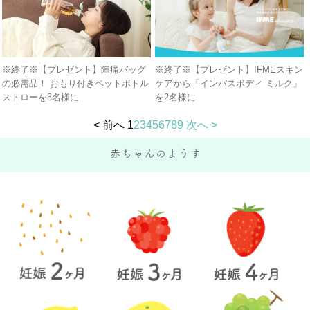
※終了※【プレゼント】陣痛バッグ
※終了※【プレゼント】IFMEスキン
の必需品！ おもり付きペットボトル
ケアから「インバスボディ ミルク」
ストローを3名様に
を2名様に
< 前へ
1
2
3
4
5
6
7
8
9
次へ >