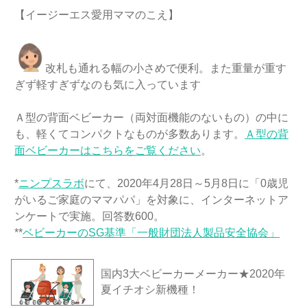
【イージーエス愛用ママのこえ】
改札も通れる幅の小さめで便利。また重量が重す
ぎず軽すぎずなのも気に入っています
Ａ型の背面ベビーカー（両対面機能のないもの）の中に
も、軽くてコンパクトなものが多数あります。
Ａ型の背
面ベビーカーはこちらをご覧ください
。
*
ニンプスラボ
にて、2020年4月28日～5月8日に「0歳児
がいるご家庭のママパパ」を対象に、インターネットア
ンケートで実施。回答数600。
**
ベビーカーのSG基準「一般財団法人製品安全協会」
国内3大ベビーカーメーカー★2020年
夏イチオシ新機種！