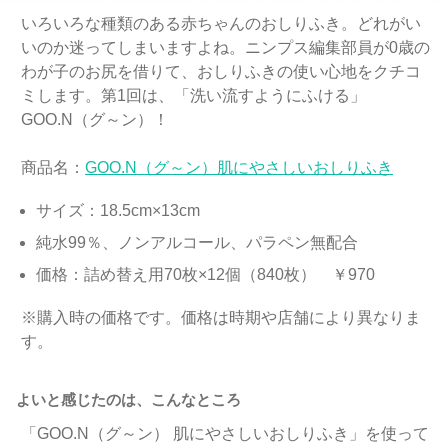
いろいろな種類のある赤ちゃんのおしりふき。どれがい
いのか迷ってしまいますよね。ニンプス編集部員が0歳の
わが子のお尻を借りて、おしりふきの使い心地をクチコ
ミします。第1回は、「洗い流すようにふける」
GOO.N（グ～ン）！
商品名：
GOO.N（グ～ン）肌にやさしいおしりふき
サイズ：18.5cm×13cm
純水99％、ノンアルコール、パラペン無配合
価格：詰め替え用70枚×12個（840枚） ￥970
※購入時の価格です。価格は時期や店舗により異なりま
す。
よいと感じたのは、こんなところ
「GOO.N（グ～ン） 肌にやさしいおしりふき」を使って