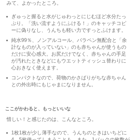
みて、よかったところ。
ぎゅっと握ると水がじゅわっとにじむほど水分たっ
ぷり。「洗い流すようにふける！」のキャッチコピ
ーに偽りなし、うんちも軽い力ですっとふけます。
純水99％、ノンアルコール、パラペン無配合と「余
計なものが入っていない」のも赤ちゃんが使うもの
だけに安心感大。お尻だけでなく、赤ちゃんの手足
が汚れたときなどにもウエットティッシュ替わりに
心おきなく使えます。
コンパクトなので、荷物のかさばりがちな赤ちゃん
との外出時にもじゃまになりません。
ここがかわると、もっといいな
惜しい！と感じたのは、こんなところ。
1枚1枚が少し薄手なので、うんちのときはいちどに
4、5枚使ってしまうことも。また、1パックの枚数が