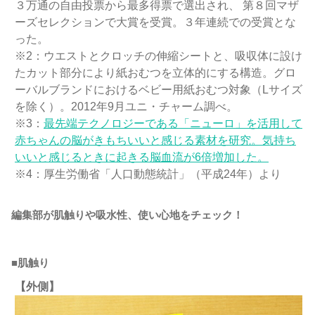
３万通の自由投票から最多得票で選出され、 第８回マザ
ーズセレクションで大賞を受賞。３年連続での受賞とな
った。
※2：ウエストとクロッチの伸縮シートと、吸収体に設け
たカット部分により紙おむつを立体的にする構造。グロ
ーバルブランドにおけるベビー用紙おむつ対象（Lサイズ
を除く）。2012年9月ユニ・チャーム調べ。
※3：
最先端テクノロジーである「ニューロ」を活用して
赤ちゃんの脳がきもちいいと感じる素材を研究。気持ち
いいと感じるときに起きる脳血流が6倍増加した。
※4：厚生労働省「人口動態統計」（平成24年）より
編集部が肌触りや吸水性、使い心地をチェック！
■肌触り
【外側】