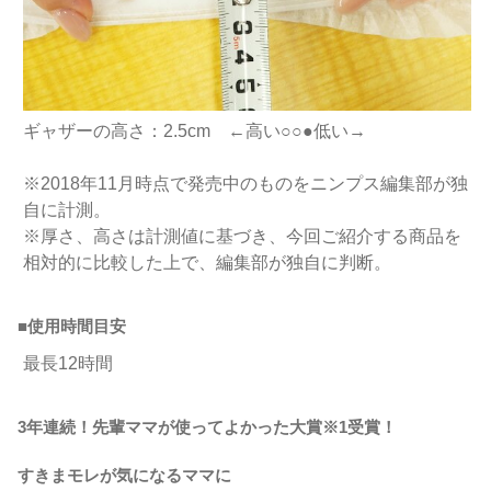
ギャザーの高さ：2.5cm ←高い○○●低い→
※2018年11月時点で発売中のものをニンプス編集部が独
自に計測。
※厚さ、高さは計測値に基づき、今回ご紹介する商品を
相対的に比較した上で、編集部が独自に判断。
■使用時間目安
最長12時間
3
年連続！先輩ママが使ってよかった大賞
※1
受賞！
すきまモレが気になるママに