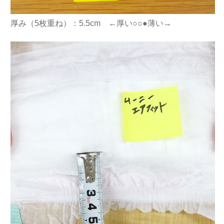
厚み（5枚重ね）：5.5cm ←厚い○○●薄い→