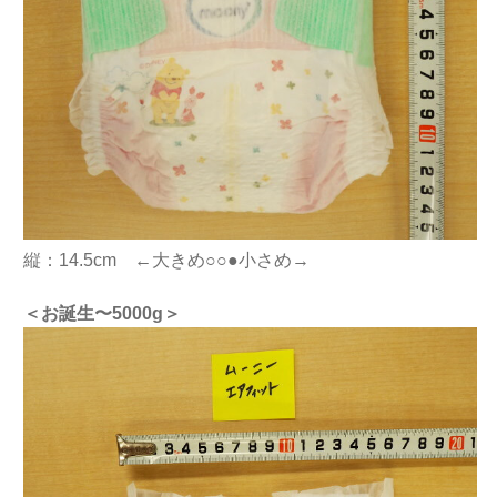
縦：14.5cm ←大きめ○○●小さめ→
＜お誕生〜5000g
＞