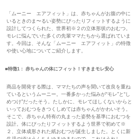
「ムーニー エアフィット」は、赤ちゃんがお腹の中に
いるときのま〜るい姿勢にぴったりフィットするように
設計してつくられた、世界初
※２
の立体形状のおむつ。
モレに悩んでいた多くの先輩ママたちから選ばれていま
す。今回は、そんな「ムーニー エアフィット」の特徴
や使い心地についてご紹介します。
■特徴1
：
赤ちゃんの体にフィット！すきまモレ安心
商品を開発する際は、ママたちの声を聞いて改良を重ね
ているというムーニー。一番多かった悩みが“モレ”と“し
めつけ”だったそう。たしかに、モレてほしくないからと
いっておむつをきつくしめては赤ちゃんがかわいそう。
そこで、赤ちゃん特有の丸まった姿勢を基準におむつを
設計。体にぴったりフィットするよう世界で初めて
※
２
、立体成形された紙おむつが誕生しました。とくに新
生児の頃はうんちもゆるゆるなので、これはうれし