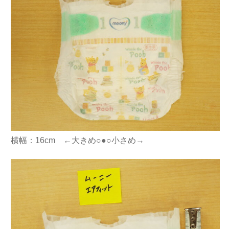
横幅：16cm ←大きめ○●○小さめ→