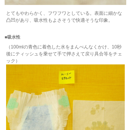
とてもやわらかく、フワフワとしている。表面に細かな
凸凹があり、吸水性もよさそうで快適そうな印象。
■吸水性
（100mlの青色に着色した水をまんべんなくかけ、10秒
後にティッシュを乗せて手で押さえて戻り具合等をチェ
ック）