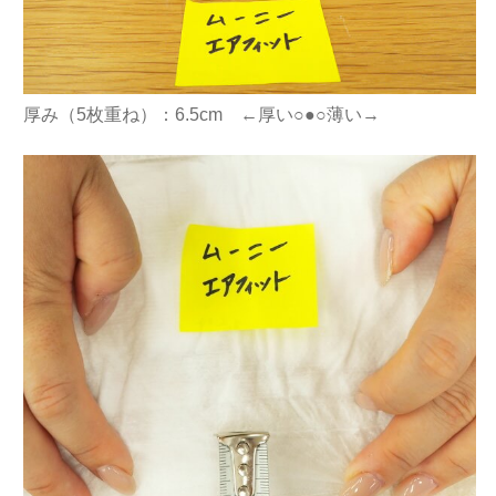
厚み（5枚重ね）：6.5cm ←厚い○●○薄い→