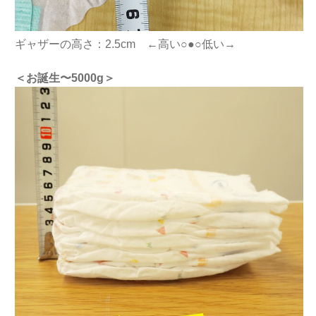
ギャザーの高さ：2.5cm ←高い○●○低い→
＜お誕生〜5000g
＞