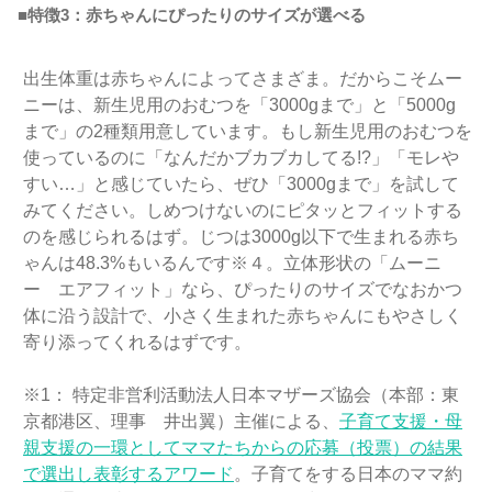
■特徴3
：赤ちゃんにぴったりのサイズが選べる
出生体重は赤ちゃんによってさまざま。だからこそムー
ニーは、新生児用のおむつを「3000gまで」と「5000g
まで」の2種類用意しています。もし新生児用のおむつを
使っているのに「なんだかブカブカしてる!?」「モレや
すい…」と感じていたら、ぜひ「3000gまで」を試して
みてください。しめつけないのにピタッとフィットする
のを感じられるはず。じつは3000g以下で生まれる赤ち
ゃんは48.3%もいるんです
※４
。立体形状の「ムーニ
ー エアフィット」なら、ぴったりのサイズでなおかつ
体に沿う設計で、小さく生まれた赤ちゃんにもやさしく
寄り添ってくれるはずです。
※1： 特定非営利活動法人日本マザーズ協会（本部：東
京都港区、理事 井出翼）主催による、
子育て支援・母
親支援の一環としてママたちからの応募（投票）の結果
で選出し表彰するアワード
。子育てをする日本のママ約