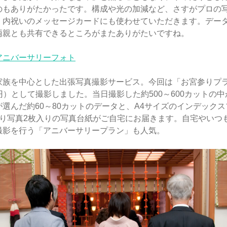
のもありがたかったです。構成や光の加減など、さすがプロの
。内祝いのメッセージカードにも使わせていただきます。デー
両親とも共有できるところがまたありがたいですね。
アニバーサリーフォト
家族を中心とした出張写真撮影サービス。今回は「お宮参りプ
00円）として撮影しました。当日撮影した約500～600カットの
選んだ約60～80カットのデータと、A4サイズのインデック
切り写真2枚入りの写真台紙がご自宅にお届きます。自宅やいつ
撮影を行う「アニバーサリープラン」も人気。