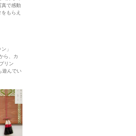
写真で感動
タをもらえ
ラン」
中から、カ
スプリン
も遊んでい