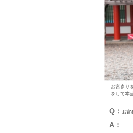
お宮参り
をして本
Q：
お宮
A：