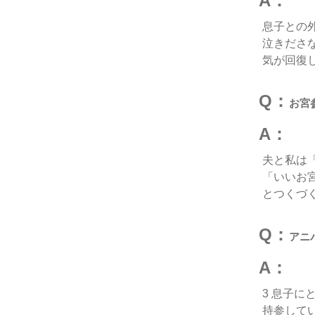
A：
息子との
泣きださ
気が回復
Q：
お宮
A：
夫と私は
「いいお
とつくづ
Q：
アニ
A：
3 息子
持参して