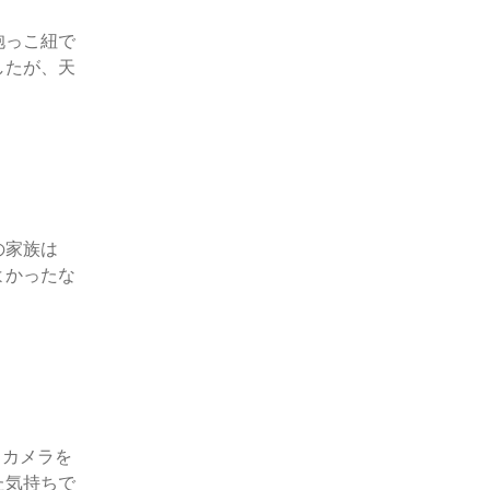
抱っこ紐で
したが、天
の家族は
よかったな
。カメラを
た気持ちで