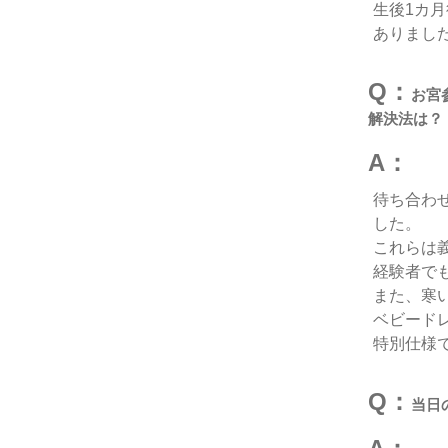
生後1カ
ありまし
Q：
お宮
解決法は？
A：
待ち合わ
した。
これらは
経験者で
また、寒
ベビード
特別仕様
Q：
当日