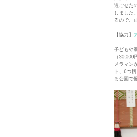
過ごせた
しました
るので、
【協力】
子どもや
（30,0
メラマンが
ト、6つ
る公園で