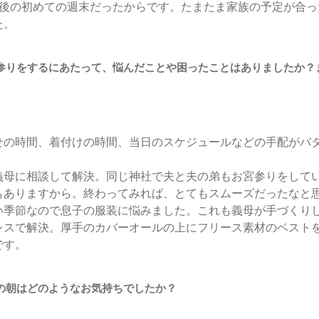
月後の初めての週末だったからです。たまたま家族の予定が合っ
た。
参りをするにあたって、悩んだことや困ったことはありましたか？
せの時間、着付けの時間、当日のスケジュールなどの手配がバ
義母に相談して解決。同じ神社で夫と夫の弟もお宮参りをして
もありますから。終わってみれば、とてもスムーズだったなと
い季節なので息子の服装に悩みました。これも義母が手づくり
レスで解決。厚手のカバーオールの上にフリース素材のベスト
です。
の朝はどのようなお気持ちでしたか？