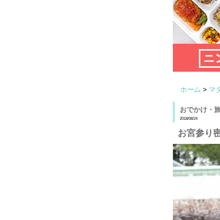
ホーム
>
マ
おでかけ・
2018/08/24
お宮参り