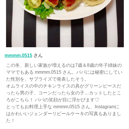
mmmm.0515
さん
この冬、新しい家族が増えるのは7歳＆8歳の年子姉妹の
ママでもある mmmm.0515 さん。パパには秘密にしてい
た性別を、サプライズで発表したそう。
オムライスの中のチキンライスの具がグリーンピースだ
ったら男の子、コーンだったら女の子…カットしたとこ
ろがこちら！ パパの笑顔が目に浮かびます♡
とってもお料理上手な mmmm.0515 さん、Instagramに
はかわいいジェンダーリビールケーキの写真もありまし
た！