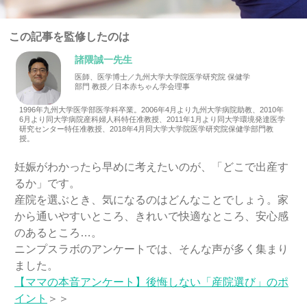
この記事を監修したのは
諸隈誠一先生
医師、医学博士／九州大学大学院医学研究院 保健学
部門 教授／日本赤ちゃん学会理事
1996年九州大学医学部医学科卒業。2006年4月より九州大学病院助教、2010年
6月より同大学病院産科婦人科特任准教授、2011年1月より同大学環境発達医学
研究センター特任准教授、2018年4月同大学大学院医学研究院保健学部門教
授。
妊娠がわかったら早めに考えたいのが、「どこで出産す
るか」です。
産院を選ぶとき、気になるのはどんなことでしょう。家
から通いやすいところ、きれいで快適なところ、安心感
のあるところ…。
ニンプスラボのアンケートでは、そんな声が多く集まり
ました。
【ママの本音アンケート】後悔しない「産院選び」のポ
イント
＞＞