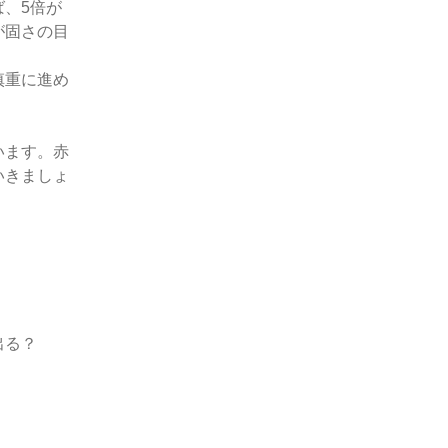
、5倍が
が固さの目
慎重に進め
います。赤
いきましょ
出る？