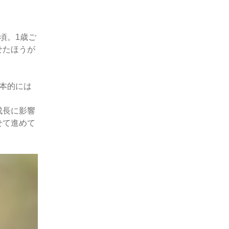
頃。1歳ご
せたほうが
本的には
成長に影響
せて進めて