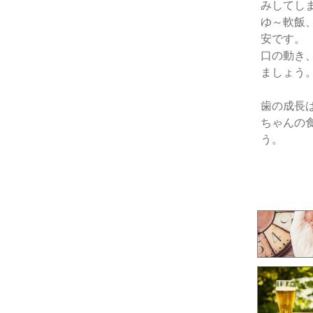
みしてし
ゆ～軟飯
安です。
口の動き
ましょう
歯の成長
ちゃんの
う。