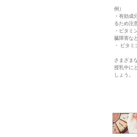
例）
・有効成
るため注
・ビタミ
臓障害な
・ ビタ
さまざま
授乳中に
しょう。