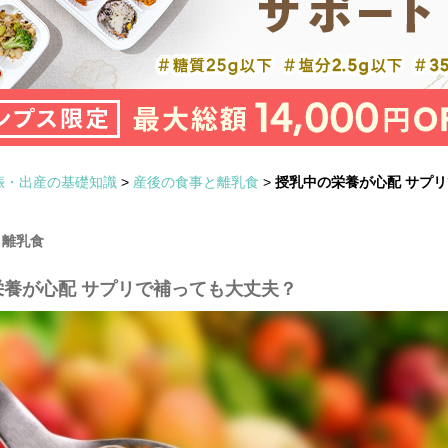
娠・出産の基礎知識
>
産後の食事と離乳食
>
授乳中の栄養が心配 サプ
と離乳食
栄養が心配 サプリで補っても大丈夫？