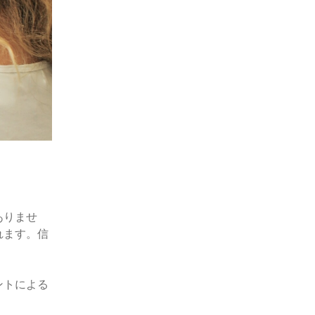
ありませ
れます。信
ントによる