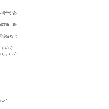
る場合があ
筋肉痛・肝
関節痛など
ますので、
のもよいで
出る？