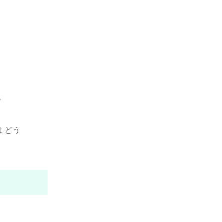
？
 どう