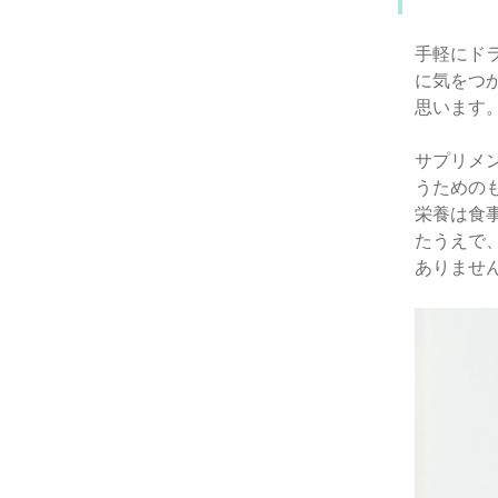
手軽にド
に気をつ
思います
サプリメ
うための
栄養は食
たうえで
ありませ