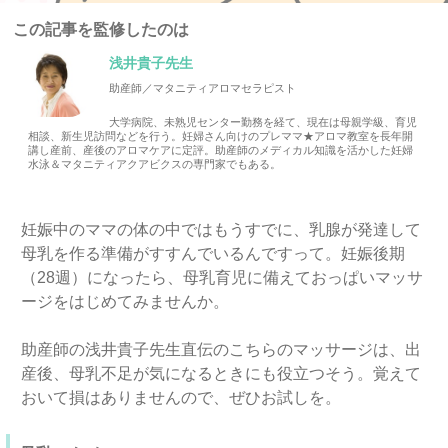
この記事を監修したのは
浅井貴子先生
助産師／マタニティアロマセラピスト
大学病院、未熟児センター勤務を経て、現在は母親学級、育児
相談、新生児訪問などを行う。妊婦さん向けのプレママ★アロマ教室を長年開
講し産前、産後のアロマケアに定評。助産師のメディカル知識を活かした妊婦
水泳＆マタニティアクアビクスの専門家でもある。
妊娠中のママの体の中ではもうすでに、乳腺が発達して
母乳を作る準備がすすんでいるんですって。妊娠後期
（28週）になったら、母乳育児に備えておっぱいマッサ
ージをはじめてみませんか。
助産師の浅井貴子先生直伝のこちらのマッサージは、出
産後、母乳不足が気になるときにも役立つそう。覚えて
おいて損はありませんので、ぜひお試しを。