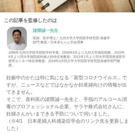
この記事を監修したのは
諸隈誠一先生
医師、医学博士／九州大学大学院医学研究院 保健学
部門 教授／日本赤ちゃん学会理事
1996年九州大学医学部医学科卒業。2006年4月より九州大学病院助教、2010年
6月より同大学病院産科婦人科特任准教授、2011年1月より同大学環境発達医学
研究センター特任准教授、2018年4月同大学大学院医学研究院保健学部門教
授。
妊娠中のかたは特に気になる「新型コロナウイルス」で
すが、ニュースなどではなかなか妊産婦向けの情報が出
てきません。
そこで、産科医の諸隈誠一先生と、手指のアルコール消
毒のプロフェッショナル企業、サラヤ株式会社さんに、
妊婦さんがいまできる予防について伺いました。
（※4/1 日本産婦人科感染症学会のリンク先を更新しま
した）