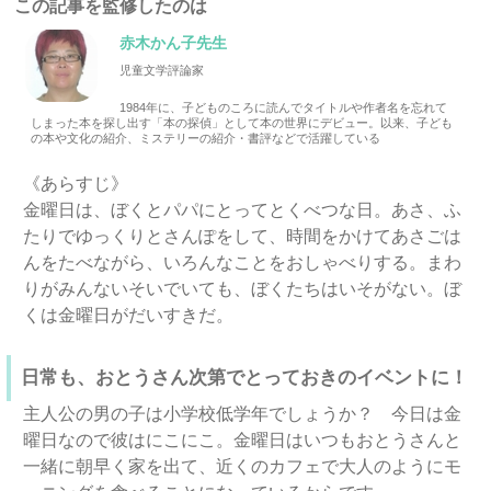
この記事を監修したのは
赤木かん子先生
児童文学評論家
1984年に、子どものころに読んでタイトルや作者名を忘れて
しまった本を探し出す「本の探偵」として本の世界にデビュー。以来、子ども
の本や文化の紹介、ミステリーの紹介・書評などで活躍している
《あらすじ》
金曜日は、ぼくとパパにとってとくべつな日。あさ、ふ
たりでゆっくりとさんぽをして、時間をかけてあさごは
んをたべながら、いろんなことをおしゃべりする。まわ
りがみんないそいでいても、ぼくたちはいそがない。ぼ
くは金曜日がだいすきだ。
日常も、おとうさん次第でとっておきのイベントに！
主人公の男の子は小学校低学年でしょうか？ 今日は金
曜日なので彼はにこにこ。金曜日はいつもおとうさんと
一緒に朝早く家を出て、近くのカフェで大人のようにモ