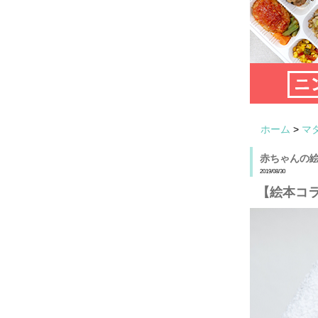
ホーム
>
マ
赤ちゃんの
2019/08/30
【絵本コ