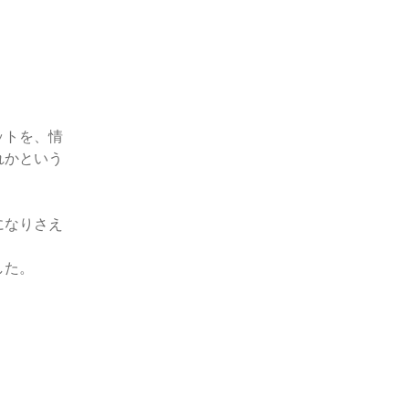
ットを、情
れかという
になりさえ
した。