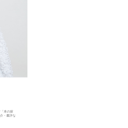
す「本の探
紹介・書評な