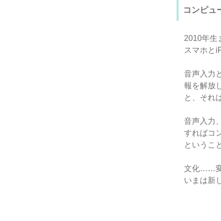
コンピュー
2010
スマホとi
音声入力
報を解放
と、それ
音声入力
すればコ
というこ
文化……
いまは新