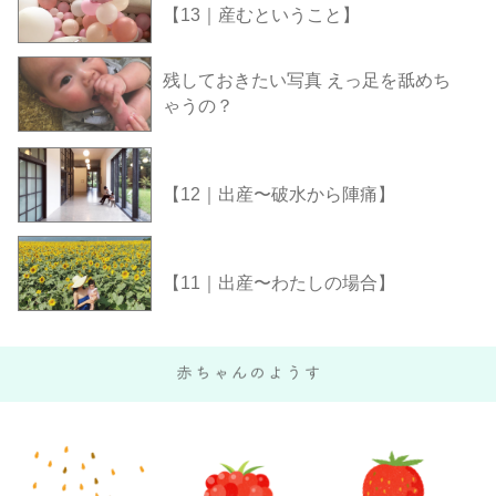
【13｜産むということ】
残しておきたい写真 えっ足を舐めち
ゃうの？
【12｜出産〜破水から陣痛】
【11｜出産〜わたしの場合】