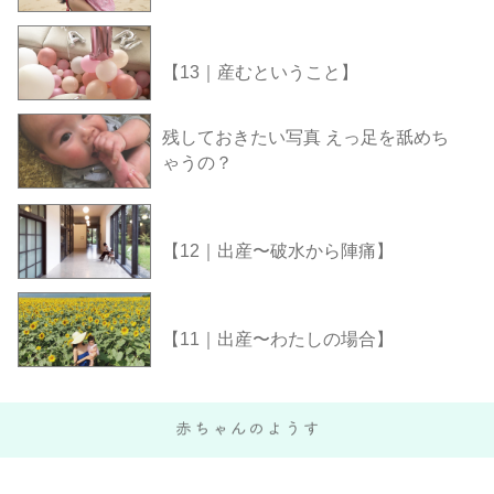
【13｜産むということ】
残しておきたい写真 えっ足を舐めち
ゃうの？
【12｜出産〜破水から陣痛】
【11｜出産〜わたしの場合】