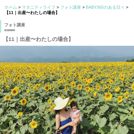
ホーム
>
マタニティライフ
>
フォト講座
>
BABY365のある日々
>
【11｜出産〜わたしの場合】
フォト講座
2019/09/05
【11｜出産〜わたしの場合】