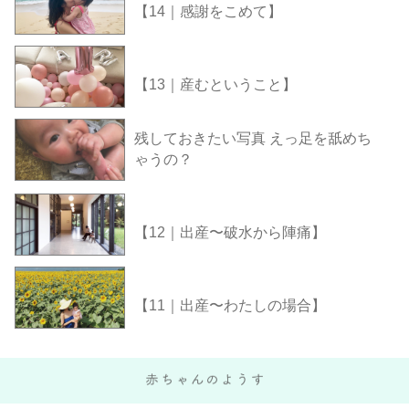
【14｜感謝をこめて】
【13｜産むということ】
残しておきたい写真 えっ足を舐めち
ゃうの？
【12｜出産〜破水から陣痛】
【11｜出産〜わたしの場合】