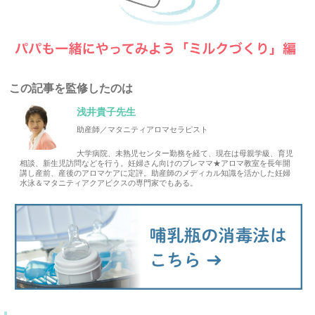
この記事を監修したのは
浅井貴子先生
助産師／マタニティアロマセラピスト
大学病院、未熟児センター勤務を経て、現在は母親学級、育児
相談、新生児訪問などを行う。妊婦さん向けのプレママ★アロマ教室を長年開
講し産前、産後のアロマケアに定評。助産師のメディカル知識を活かした妊婦
水泳＆マタニティアクアビクスの専門家でもある。