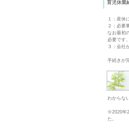
育児休業
１：産休
２：必要
なお最初
必要です
３：会社
手続きが
わからな
※2020
た。