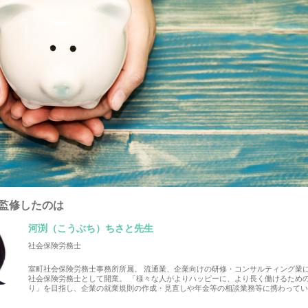
監修したのは
河渕（こうぶち）ちさと先生
社会保険労務士
室町社会保険労務士事務所所属。 流通業、企業向けの研修・コンサルティング業
社会保険労務士として開業。 「様々な人がよりハッピーに、より長く働けるため
り」を目指し、企業の就業規則の作成・見直しや年金等の相談業務等に携わって