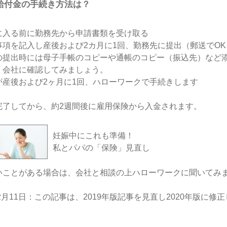
給付金の手続き方法は？
に入る前に勤務先から申請書類を受け取る
事項を記入し産後および2カ月に1回、勤務先に提出（郵送でOK
の提出時には母子手帳のコピーや通帳のコピー（振込先）など
。会社に確認してみましょう。
が産後および2ヶ月に1回、ハローワークで手続きします
完了してから、約2週間後に雇用保険から入金されます。
妊娠中にこれも準備！
私とパパの「保険」見直し
いことがある場合は、会社と相談の上ハローワークに聞いてみ
年2月11日：この記事は、2019年版記事を見直し2020年版に修