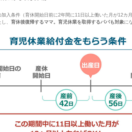
の加入条件（育休開始日前に2年間に11日以上働いた月が12カ
たし、
育休後復帰するママ。育児休業を取得するパパも対象
に