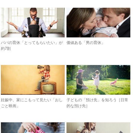
パパの育休「とってもらいたい」が
価値ある「男の育休」
約7割
妊娠中、家にこもって見たい「おし
子どもの「預け先」を知ろう［日常
ごと映画」
的な預け先］