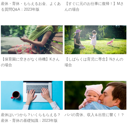
産休・育休・もらえるお金、よくあ
【すぐに元のお仕事に復帰！】Mさ
る質問Q&A：2023年版
んの場合
【保育園に空きがなく待機】Kさん
【しばらくは育児に専念】Nさんの
の場合
場合
産休はいつから？いくらもらえる？
パパの育休、収入＆出世に響く！？
産休・育休の基礎知識：2023年版