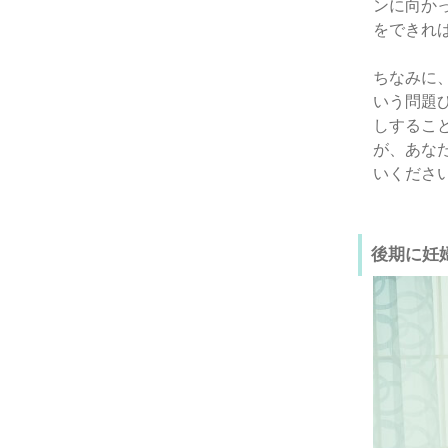
ンに向か
をできれ
ちなみに
いう問題
しするこ
が、あな
いくださ
後期に妊