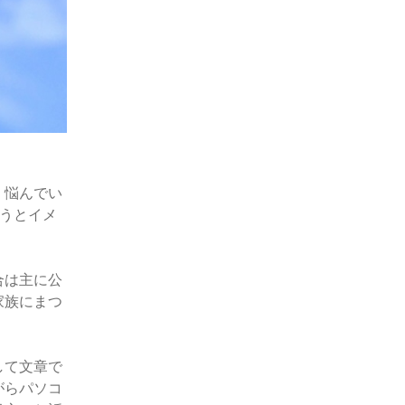
、悩んでい
いうとイメ
合は主に公
家族にまつ
して文章で
がらパソコ