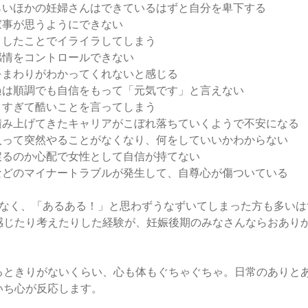
くらいほかの妊婦さんはできているはずと自分を卑下する
家事が思うようにできない
っとしたことでイライラしてしまう
感情をコントロールできない
ちをまわりがわかってくれないと感じる
経過は順調でも自信をもって「元気です」と言えない
怒りすぎて酷いことを言ってしまう
で積み上げてきたキャリアがこぼれ落ちていくようで不安になる
に入って突然やることがなくなり、何をしていいかわからない
が戻るのか心配で女性として自信が持てない
れなどのマイナートラブルが発生して、自尊心が傷ついている
でなく、「あるある！」と思わずうなずいてしまった方も多いは
感じたり考えたりした経験が、妊娠後期のみなさんならおあり
るときりがないくらい、心も体もぐちゃぐちゃ。日常のありと
いち心が反応します。