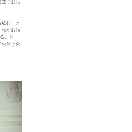
役立つお話
ち込む」と
。私がお話
すること
でお付き合