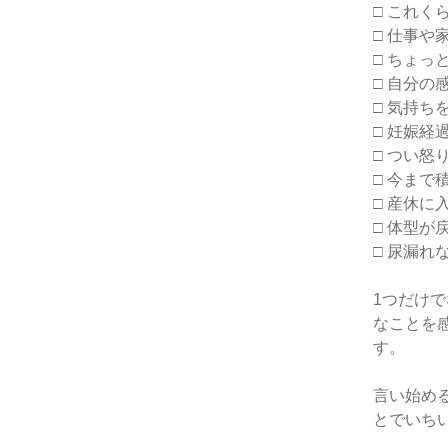
□ これ
□ 仕事や
□ ちょ
□ 自分の
□ 気持
□ 妊娠
□ つい
□ 今ま
□ 産休
□ 体型
□ 尿漏
1つだけ
なことを
す。
言い始め
とでいち