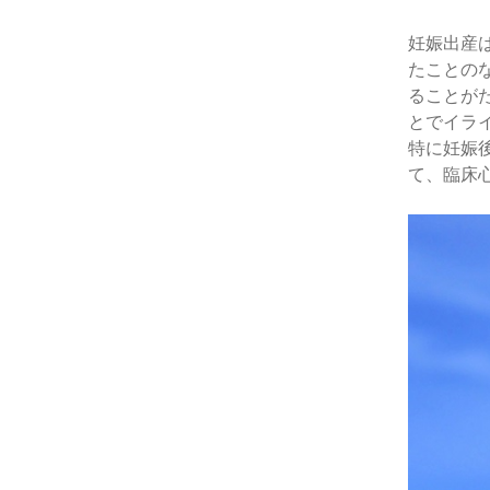
妊娠出産
たことの
ることが
とでイラ
特に妊娠
て、臨床