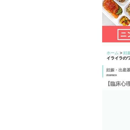
ホーム
>
妊
イライラの
妊娠・出産
2018/08/24
【臨床心