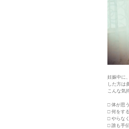
妊娠中に
した方は
こんな気
□ 体が思
□ 何を
□ やら
□ 誰も手