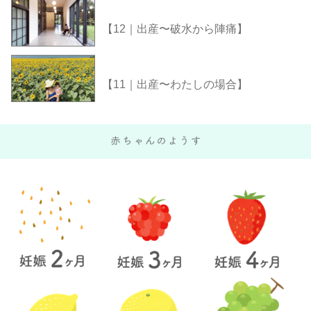
【12｜出産〜破水から陣痛】
【11｜出産〜わたしの場合】