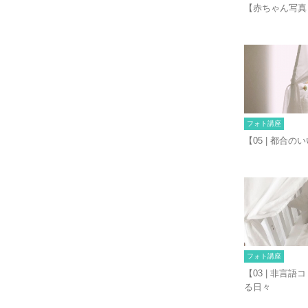
【赤ちゃん写真
フォト講座
【05 | 都合の
フォト講座
【03 | 非言語
る日々