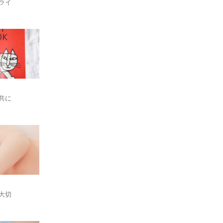
ライ
共に
大切