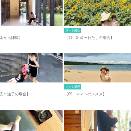
フォト講座
破水から陣痛】
【11｜出産〜わたしの場合】
フォト講座
不安〜逆子の場合】
【09｜ママへのススメ】