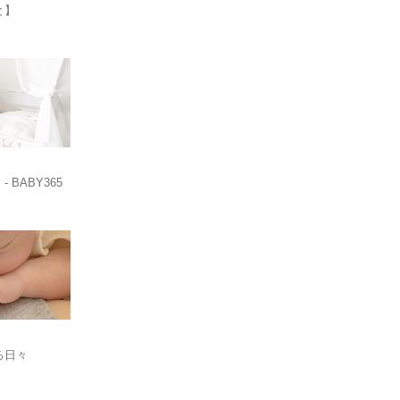
と】
 BABY365
ある日々