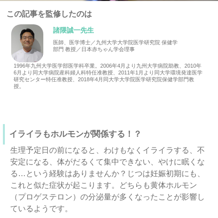
この記事を監修したのは
諸隈誠一先生
医師、医学博士／九州大学大学院医学研究院 保健学
部門 教授／日本赤ちゃん学会理事
1996年九州大学医学部医学科卒業。2006年4月より九州大学病院助教、2010年
6月より同大学病院産科婦人科特任准教授、2011年1月より同大学環境発達医学
研究センター特任准教授、2018年4月同大学大学院医学研究院保健学部門教
授。
イライラもホルモンが関係する！？
生理予定日の前になると、わけもなくイライラする、不
安定になる、体がだるくて集中できない、やけに眠くな
る…という経験はありませんか？じつは妊娠初期にも、
これと似た症状が起こります。どちらも黄体ホルモン
（プロゲステロン）の分泌量が多くなったことが影響し
ているようです。