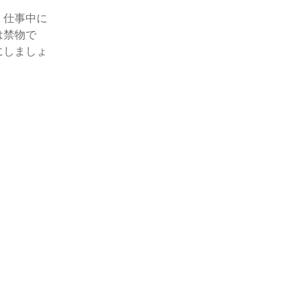
。仕事中に
は禁物で
にしましょ