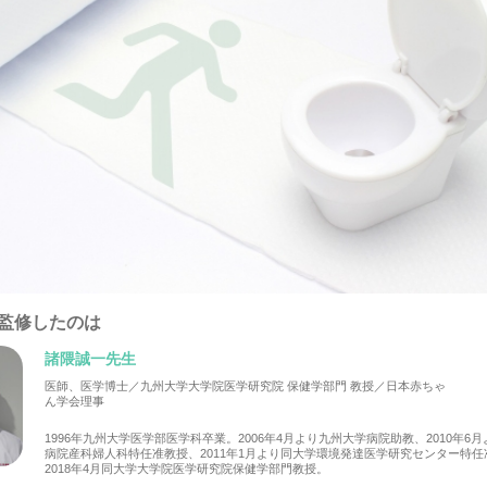
監修したのは
諸隈誠一先生
医師、医学博士／九州大学大学院医学研究院 保健学部門 教授／日本赤ちゃ
ん学会理事
1996年九州大学医学部医学科卒業。2006年4月より九州大学病院助教、2010年6
病院産科婦人科特任准教授、2011年1月より同大学環境発達医学研究センター特任
2018年4月同大学大学院医学研究院保健学部門教授。