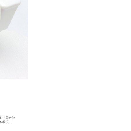
月より同大学
准教授、