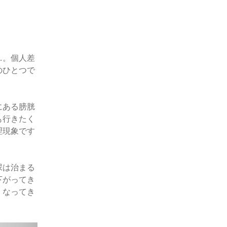
…。個人差
のひとつで
にある膀胱
も行きたく
理現象です
尿は治まる
下がってき
くなってき