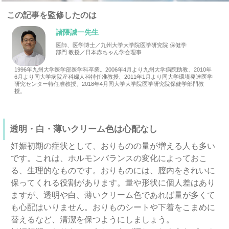
この記事を監修したのは
諸隈誠一先生
医師、医学博士／九州大学大学院医学研究院 保健学
部門 教授／日本赤ちゃん学会理事
1996年九州大学医学部医学科卒業。2006年4月より九州大学病院助教、2010年
6月より同大学病院産科婦人科特任准教授、2011年1月より同大学環境発達医学
研究センター特任准教授、2018年4月同大学大学院医学研究院保健学部門教
授。
透明・白・薄いクリーム色は心配なし
妊娠初期の症状として、おりものの量が増える人も多い
です。これは、ホルモンバランスの変化によっておこ
る、生理的なものです。おりものには、膣内をきれいに
保ってくれる役割があります。量や形状に個人差はあり
ますが、透明や白、薄いクリーム色であれば量が多くて
も心配はいりません。おりものシートや下着をこまめに
替えるなど、清潔を保つようにしましょう。